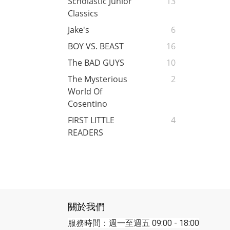
Scholastic Junior
13
Classics
Jake's
6
BOY VS. BEAST
16
The BAD GUYS
10
The Mysterious
2
World Of
Cosentino
FIRST LITTLE
4
READERS
關於我們
服務時間：週一至週五 09:00 - 18:00