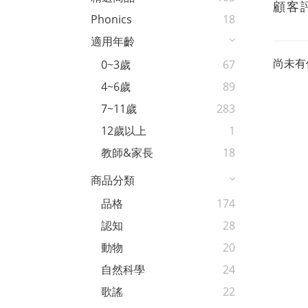
顧客
Phonics
18
適用年齡
尚未有
0~3歲
67
4~6歲
89
7~11歲
283
12歲以上
1
教師&家長
18
商品分類
品格
174
認知
28
動物
20
自然科學
24
歌謠
22