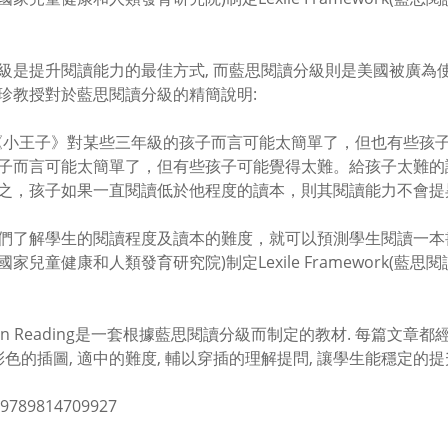
級是提升閱讀能力的最佳方式, 而藍思閱讀分級則是美國被廣為使
珍教授對於藍思閱讀分級的精簡說明:
《小王子》對某些三年級的孩子而言可能太簡單了，但也有些孩
子而言可能太簡單了，但有些孩子可能覺得太難。給孩子太難的
之，孩子如果一直閱讀低於他程度的讀本，則其閱讀能力不會提
們了解學生的閱讀程度及讀本的難度，就可以預測學生閱讀一本
家兒童健康和人類發育研究院)制定Lexile Framework(藍思
t On Reading是一套根據藍思閱讀分級而制定的教材. 每篇文
 彩色的插圖, 適中的難度, 輔以穿插的理解提問, 讓學生能穩定的
9789814709927