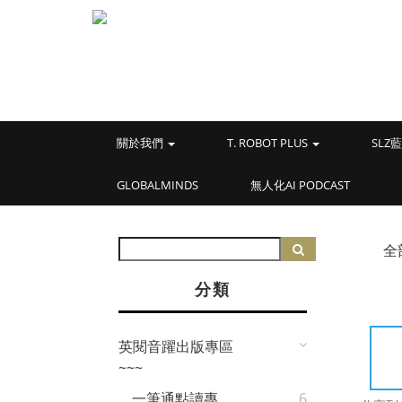
關於我們
T. ROBOT PLUS
SL
GLOBALMINDS
無人化AI PODCAST
全
分類
英閱音躍出版專區
~~~
一筆通點讀專
6