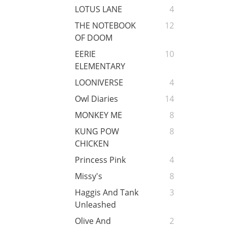
LOTUS LANE
4
THE NOTEBOOK
12
OF DOOM
EERIE
10
ELEMENTARY
LOONIVERSE
4
Owl Diaries
14
MONKEY ME
8
KUNG POW
8
CHICKEN
Princess Pink
4
Missy's
8
Haggis And Tank
3
Unleashed
Olive And
2