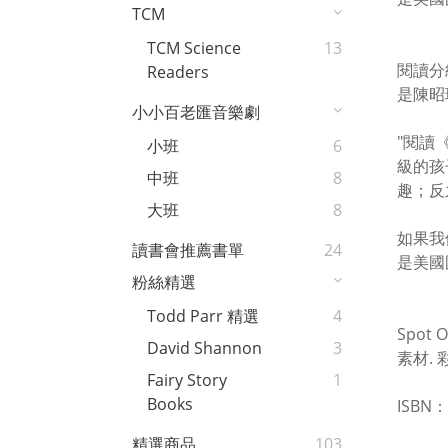
TCM
TCM Science
13
閱讀分
Readers
是陳昭
小小百老匯音樂劇
"閱讀
小班
6
級的孩
中班
8
趣；反
大班
8
如果我
讀書會推薦書單
24
是美國國
粉絲精選
Todd Parr 精選
4
Spo
David Shannon
3
素材.
Fairy Story
1
Books
ISBN：
精選商品
103