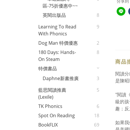
分享到
區-75折優惠中~~
英閱出版品
8
Learning To Read
9
With Phonics
Dog Man 特價優惠
2
180 Days: Hands-
8
On Steam
商品
特價書品
閱讀分
Daphne新書推廣
3
是陳昭
藍思閱讀推薦
5
"閱讀
(Lexile)
級的孩
TK Phonics
6
趣；反
Spot On Reading
18
如果我
BookFLIX
69
是美國國