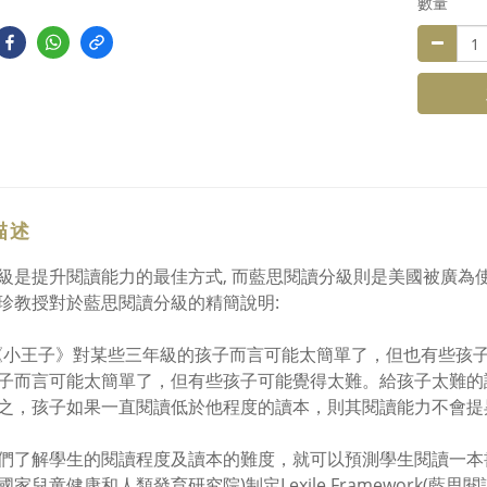
數量
描述
級是提升閱讀能力的最佳方式, 而藍思閱讀分級則是美國被廣為使
珍教授對於藍思閱讀分級的精簡說明:
《小王子》對某些三年級的孩子而言可能太簡單了，但也有些孩
子而言可能太簡單了，但有些孩子可能覺得太難。給孩子太難的
之，孩子如果一直閱讀低於他程度的讀本，則其閱讀能力不會提
們了解學生的閱讀程度及讀本的難度，就可以預測學生閱讀一本
家兒童健康和人類發育研究院)制定Lexile Framework(藍思