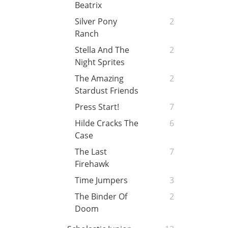
Beatrix
Silver Pony
2
Ranch
Stella And The
2
Night Sprites
The Amazing
2
Stardust Friends
Press Start!
7
Hilde Cracks The
6
Case
The Last
7
Firehawk
Time Jumpers
3
The Binder Of
2
Doom