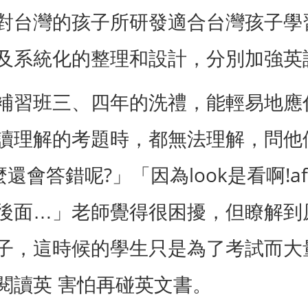
對台灣的孩子所研發適合台灣孩子學
及系統化的整理和設計，分別加強英
補習班三、四年的洗禮，能輕易地應
讀理解的考題時，都無法理解，問他
?
look
!a
麼還會答錯呢
」「因為
是看啊
後面…」老師覺得很困擾，但瞭解到
子，這時候的學生只是為了考試而大
閱讀英 害怕再碰英文書。