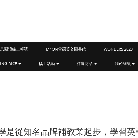
Z藍思閱讀線上帳號
MYON雲端英文圖書館
WONDERS 2023
ING-DICE
檔上活動
精選商品
關於閱讀
學是從知名品牌補教業起步，學習英