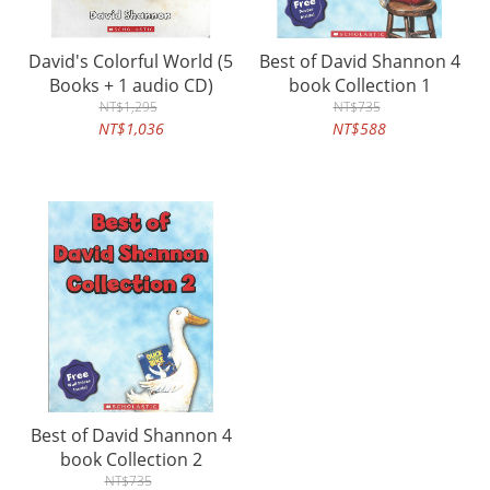
David's Colorful World (5
Best of David Shannon 4
Books + 1 audio CD)
book Collection 1
NT$1,295
NT$735
NT$1,036
NT$588
Best of David Shannon 4
book Collection 2
NT$735