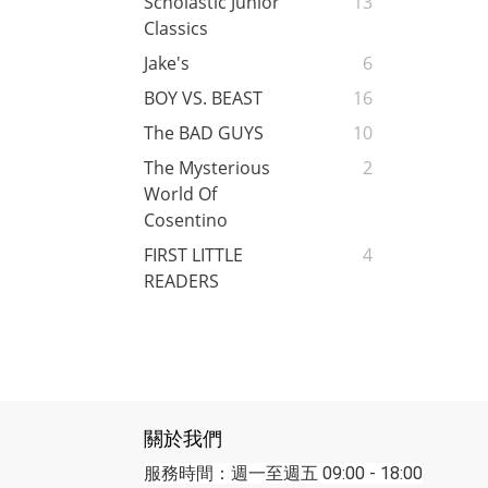
Scholastic Junior
13
Classics
Jake's
6
BOY VS. BEAST
16
The BAD GUYS
10
The Mysterious
2
World Of
Cosentino
FIRST LITTLE
4
READERS
關於我們
服務時間：週一至週五 09:00 - 18:00