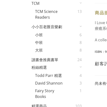
TCM
TCM Science
13
商品
Readers
I Lo
小小百老匯音樂劇
療癒系
小班
6
A coll
中班
8
大班
8
ISBN：9
讀書會推薦書單
24
顧客
粉絲精選
Todd Parr 精選
4
David Shannon
3
尚未有
Fairy Story
1
Books
精選商品
103