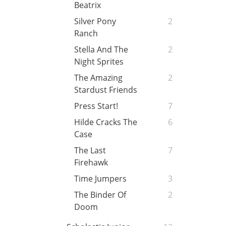
Beatrix
Silver Pony
2
Ranch
Stella And The
2
Night Sprites
The Amazing
2
Stardust Friends
Press Start!
7
Hilde Cracks The
6
Case
The Last
7
Firehawk
Time Jumpers
3
The Binder Of
2
Doom