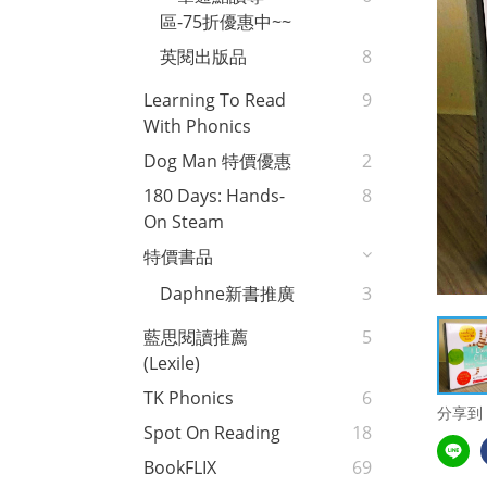
區-75折優惠中~~
英閱出版品
8
Learning To Read
9
With Phonics
Dog Man 特價優惠
2
180 Days: Hands-
8
On Steam
特價書品
Daphne新書推廣
3
藍思閱讀推薦
5
(Lexile)
TK Phonics
6
分享到
Spot On Reading
18
BookFLIX
69