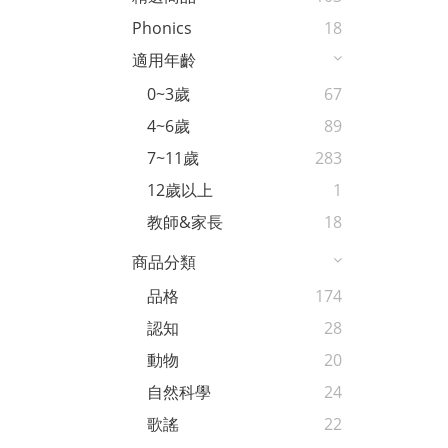
Phonics
18
適用年齡
0~3歲
67
4~6歲
89
7~11歲
283
12歲以上
1
教師&家長
18
商品分類
品格
174
認知
28
動物
20
自然科學
24
歌謠
22