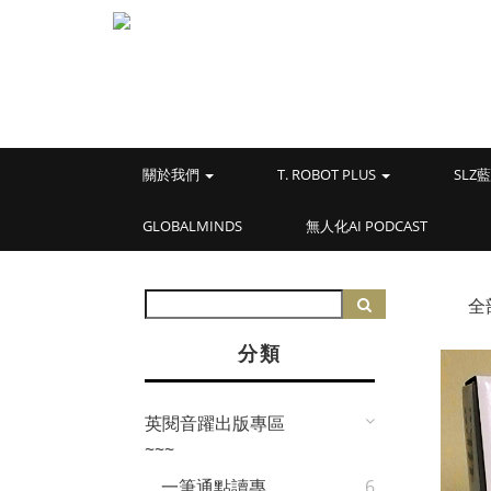
關於我們
T. ROBOT PLUS
SL
GLOBALMINDS
無人化AI PODCAST
全
分類
英閱音躍出版專區
~~~
一筆通點讀專
6