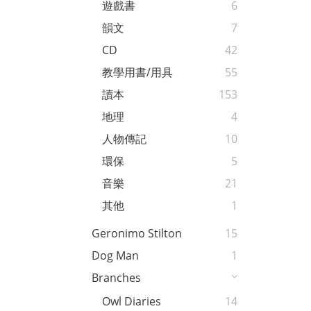
遊戲書
6
韻文
7
CD
42
教學用書/用具
55
讀本
153
地理
4
人物傳記
10
環保
5
音樂
21
其他
1
Geronimo Stilton
15
Dog Man
1
Branches
Owl Diaries
14