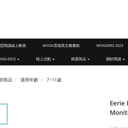
Z藍思閱讀線上帳號
MYON雲端英文圖書館
WONDERS 2023
ING-DICE
檔上活動
精選商品
關於閱讀
部商品
適用年齡
7~11歲
Eerie 
Monit