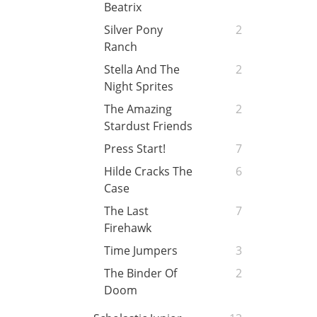
Beatrix
Silver Pony
2
Ranch
Stella And The
2
Night Sprites
The Amazing
2
Stardust Friends
Press Start!
7
Hilde Cracks The
6
Case
The Last
7
Firehawk
Time Jumpers
3
The Binder Of
2
Doom