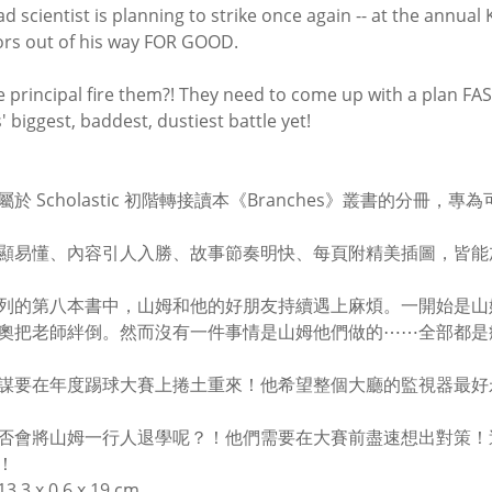
d scientist is planning to strike once again -- at the annua
rs out of his way FOR GOOD.
he principal fire them?! They need to come up with a plan FAST
' biggest, baddest, dustiest battle yet!
屬於 Scholastic 初階轉接讀本《Branches》叢書的分冊
顯易懂、內容引人入勝、故事節奏明快、每頁附精美插圖，皆能
列的第八本書中，山姆和他的好朋友持續遇上麻煩。一開始是山
奧把老師絆倒。然而沒有一件事情是山姆他們做的⋯⋯全部都是
謀要在年度踢球大賽上捲土重來！他希望整個大廳的監視器最好
否會將山姆一行人退學呢？！他們需要在大賽前盡速想出對策！
！
3 x 0.6 x 19 cm