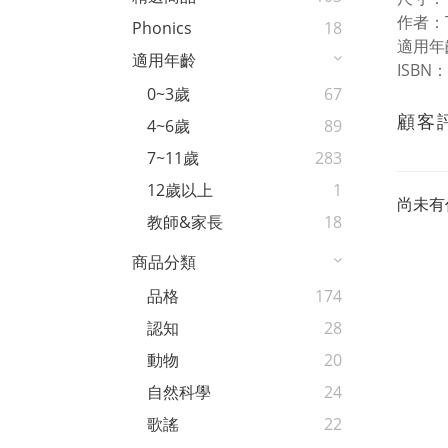
作者：Tr
Phonics
18
適用年齡
適用年齡
ISBN：
0~3歲
67
顧客
4~6歲
89
7~11歲
283
12歲以上
1
尚未有
教師&家長
18
商品分類
品格
174
認知
28
動物
20
自然科學
24
歌謠
22