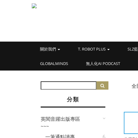
關於我們
T. ROBOT PLUS
SL
GLOBALMINDS
無人化AI PODCAST
全
分類
英閱音躍出版專區
~~~
一筆通點讀專
6