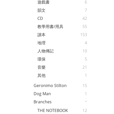
遊戲書
6
韻文
7
CD
42
教學用書/用具
55
讀本
153
地理
4
人物傳記
10
環保
5
音樂
21
其他
1
Geronimo Stilton
15
Dog Man
1
Branches
THE NOTEBOOK
12