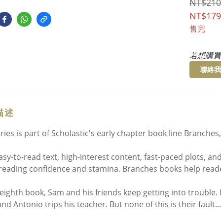
NT$210
NT$179
售完
若想購買
聯絡我
描述
eries is part of Scholastic's early chapter book line Branch
asy-to-read text, high-interest content, fast-paced plots, and
reading confidence and stamina. Branches books help read
 eighth book, Sam and his friends keep getting into trouble. 
nd Antonio trips his teacher. But none of this is their fault... 