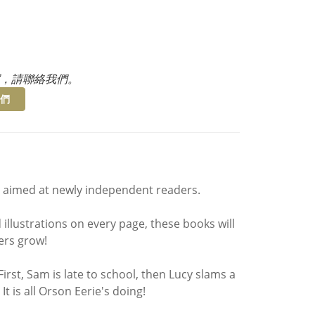
，請聯絡我們。
們
es, aimed at newly independent readers.
 illustrations on every page, these books will
ers grow!
First, Sam is late to school, then Lucy slams a
It is all Orson Eerie's doing!