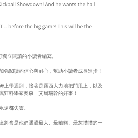
l Kickball Showdown! And he wants the hall
 -- before the big game! This will be the
，專為可獨立閱讀的小讀者編寫。
加強閱讀的信心與耐心，幫助小讀者成長進步！
姆上學遲到，接著是露西大力地把門甩上，以及
瘋狂科學家奧森．艾爾瑞幹的好事！
永遠都失靈。
這將會是他們遇過最大、最糟糕、最灰撲撲的一