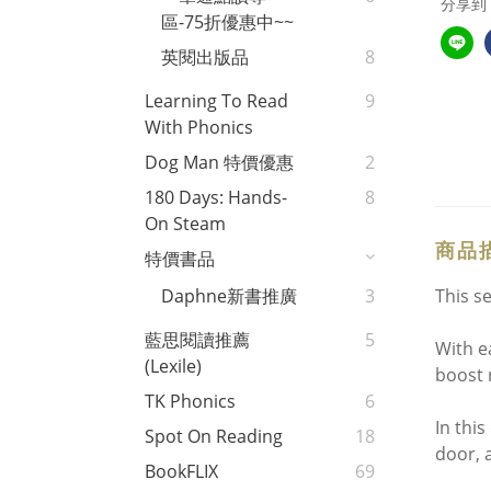
分享到
區-75折優惠中~~
英閱出版品
8
Learning To Read
9
With Phonics
Dog Man 特價優惠
2
180 Days: Hands-
8
On Steam
商品
特價書品
This s
Daphne新書推廣
3
藍思閱讀推薦
5
With e
(Lexile)
boost 
TK Phonics
6
In this
Spot On Reading
18
door, a
BookFLIX
69