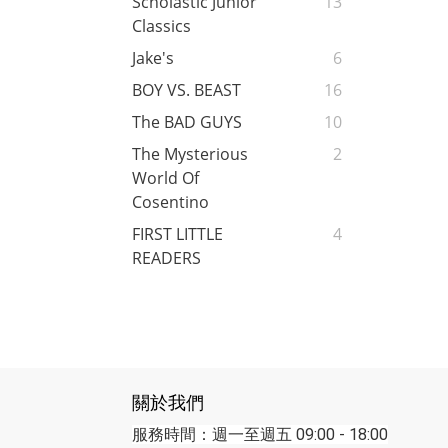
Scholastic Junior
13
Classics
Jake's
6
BOY VS. BEAST
16
The BAD GUYS
10
The Mysterious
2
World Of
Cosentino
FIRST LITTLE
4
READERS
關於我們
服務時間：週一至週五 09:00 - 18:00