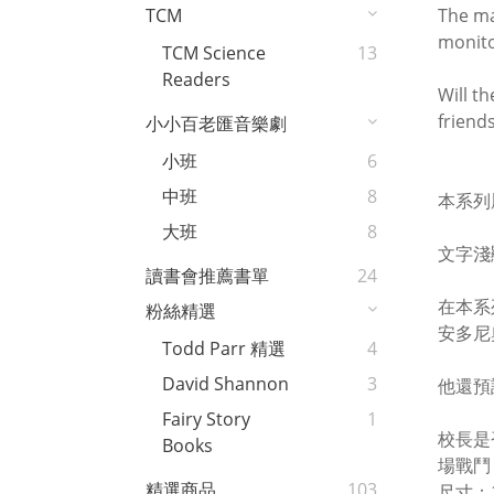
The ma
TCM
monito
TCM Science
13
Readers
Will t
friends
小小百老匯音樂劇
小班
6
中班
8
本系列
大班
8
文字淺
讀書會推薦書單
24
在本系
粉絲精選
安多尼
Todd Parr 精選
4
David Shannon
3
他還預
Fairy Story
1
校長是
Books
場戰鬥
精選商品
103
尺寸：13.