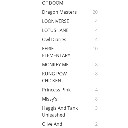
OF DOOM
Dragon Masters
20
LOONIVERSE
4
LOTUS LANE
4
Owl Diaries
14
EERIE
10
ELEMENTARY
MONKEY ME
8
KUNG POW
8
CHICKEN
Princess Pink
4
Missy's
8
Haggis And Tank
3
Unleashed
Olive And
2