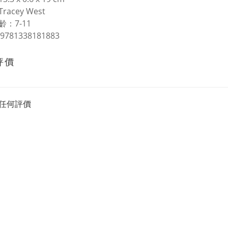
acey West
：7-11
9781338181883
評價
任何評價