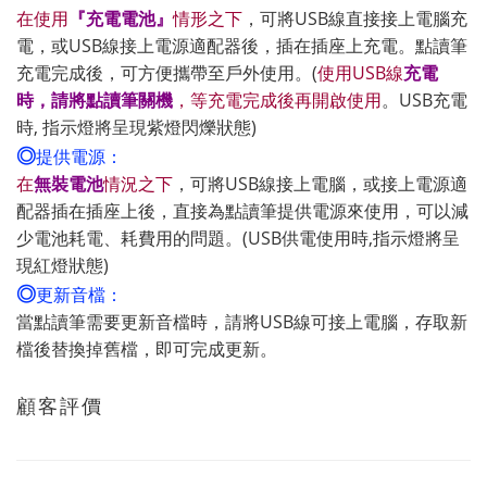
在使用
『充電電池』
情形之下
，可將USB線直接接上電腦充
電，或USB線接上電源適配器後，插在插座上充電。點讀筆
充電完成後，可方便攜帶至戶外使用。(
使用USB線
充電
時，請將點讀筆關機
，等充電完成後再開啟使用
。USB充電
時, 指示燈將呈現紫燈閃爍狀態)
◎
提供電源：
在
無裝電池
情況之下
，可將USB線接上電腦，或接上電源適
配器插在插座上後，
直接為點讀筆提供電源
來使用
，
可以減
少電池耗電、耗費用的問題。(USB供電使用時,指示燈將呈
現紅燈狀態)
◎
更新音檔：
當點讀筆需要更新音檔時，請將USB線可接上電腦
，存取新
檔後替換掉舊檔，即可完成
更新
。
顧客評價