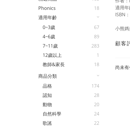
作者：By
適用年
Phonics
18
ISBN：
適用年齡
0~3歲
67
小熊媽
4~6歲
89
顧客
7~11歲
283
12歲以上
1
教師&家長
18
尚未有
商品分類
品格
174
認知
28
動物
20
自然科學
24
歌謠
22