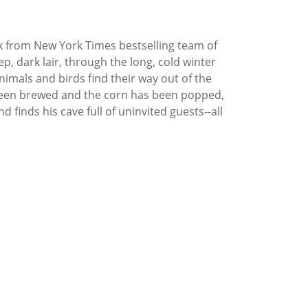
book from New York Times bestselling team of
, dark lair, through the long, cold winter
nimals and birds find their way out of the
 been brewed and the corn has been popped,
finds his cave full of uninvited guests--all