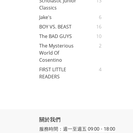
Scholastic Junior
13
Classics
Jake's
6
BOY VS. BEAST
16
The BAD GUYS
10
The Mysterious
2
World Of
Cosentino
FIRST LITTLE
4
READERS
關於我們
服務時間：週一至週五 09:00 - 18:00