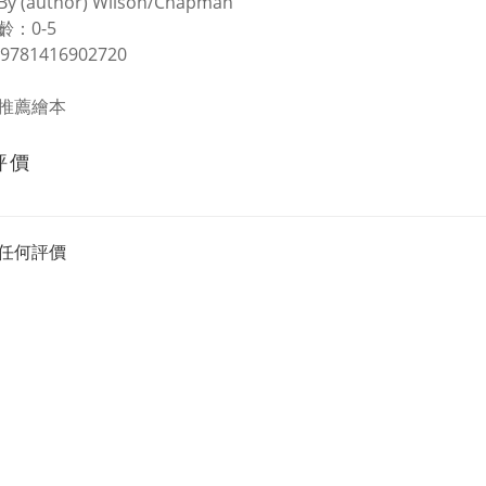
 (author) Wilson/Chapman
齡：0-5
9781416902720
推薦繪本
評價
任何評價