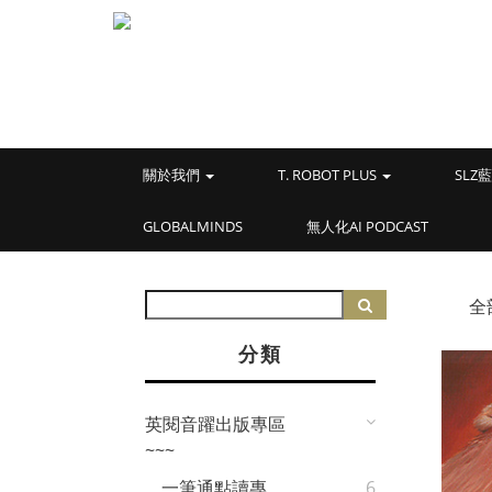
關於我們
T. ROBOT PLUS
SL
GLOBALMINDS
無人化AI PODCAST
全
分類
英閱音躍出版專區
~~~
一筆通點讀專
6