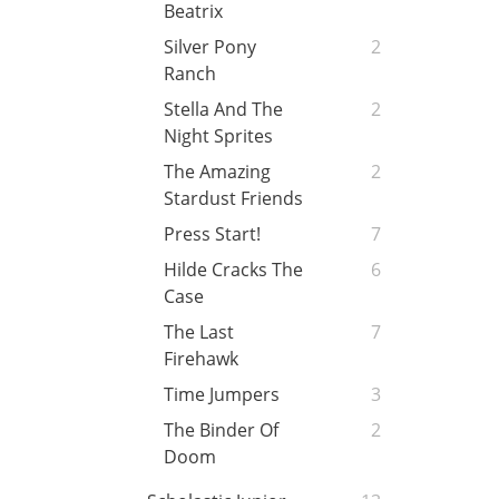
Beatrix
Silver Pony
2
Ranch
Stella And The
2
Night Sprites
The Amazing
2
Stardust Friends
Press Start!
7
Hilde Cracks The
6
Case
The Last
7
Firehawk
Time Jumpers
3
The Binder Of
2
Doom