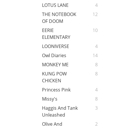
LOTUS LANE
4
THE NOTEBOOK
12
OF DOOM
EERIE
10
ELEMENTARY
LOONIVERSE
4
Owl Diaries
14
MONKEY ME
8
KUNG POW
8
CHICKEN
Princess Pink
4
Missy's
8
Haggis And Tank
3
Unleashed
Olive And
2