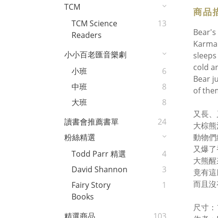
TCM
商品
TCM Science
13
Bear's
Readers
Karma 
小小百老匯音樂劇
sleeps
cold a
小班
6
Bear j
中班
8
of the
大班
8
又長、
讀書會推薦書單
24
大棕熊
粉絲精選
動物們
又爆了
Todd Parr 精選
4
大熊醒
David Shannon
3
竟有這
而且沒
Fairy Story
1
Books
尺寸：13
精選商品
103