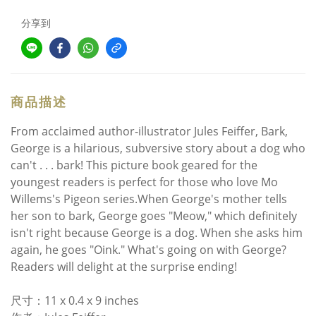
分享到
商品描述
From acclaimed author-illustrator Jules Feiffer, Bark,
George is a hilarious, subversive story about a dog who
can't . . . bark! This picture book geared for the
youngest readers is perfect for those who love Mo
Willems's Pigeon series.When George's mother tells
her son to bark, George goes "Meow," which definitely
isn't right because George is a dog. When she asks him
again, he goes "Oink." What's going on with George?
Readers will delight at the surprise ending!
尺寸：11 x 0.4 x 9 inches