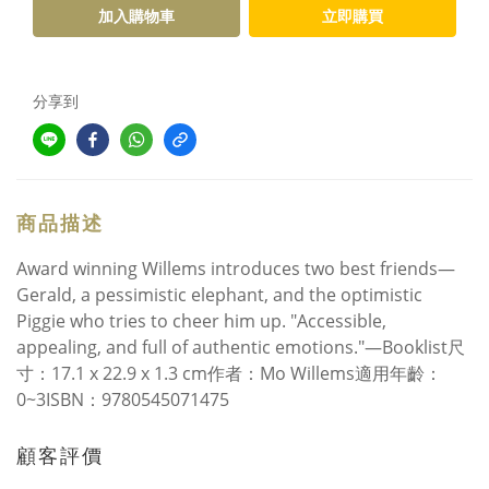
加入購物車
立即購買
分享到
商品描述
Award winning Willems introduces two best friends—
Gerald, a pessimistic elephant, and the optimistic
Piggie who tries to cheer him up. "Accessible,
appealing, and full of authentic emotions."—Booklist尺
寸：17.1 x 22.9 x 1.3 cm作者：Mo Willems適用年齡：
0~3ISBN：9780545071475
顧客評價