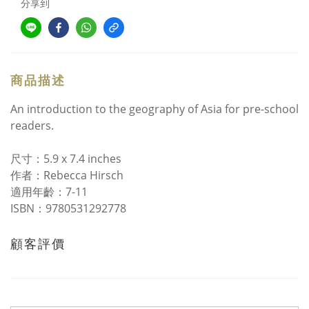
分享到
商品描述
An introduction to the geography of Asia for pre-school
readers.
尺寸：5.9 x 7.4 inches
作者：Rebecca Hirsch
適用年齡：7-11
ISBN：9780531292778
顧客評價