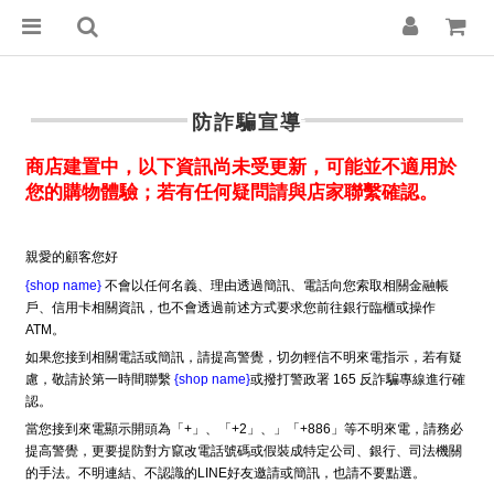
防詐騙宣導
商店建置中，以下資訊尚未受更新，可能並不適用於
您的購物體驗；若有任何疑問請與店家聯繫確認。
親愛的顧客您好
{shop name}
不會以任何名義、理由透過簡訊、電話向您索取相關金融帳
戶、信用卡相關資訊，也不會透過前述方式要求您前往銀行臨櫃或操作
ATM。
如果您接到相關電話或簡訊，請提高警覺，切勿輕信不明來電指示，若有疑
慮，敬請於第一時間聯繫
{shop name}
或撥打警政署 165 反詐騙專線進行確
認。
當您接到來電顯示開頭為「+」、「+2」、」「+886」等不明來電，請務必
提高警覺，更要提防對方竄改電話號碼或假裝成特定公司、銀行、司法機關
的手法。不明連結、不認識的LINE好友邀請或簡訊，也請不要點選。