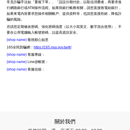
常見詐騙手法如「重複下單」、「誤設分期付款」以取信消費者，再要求進
行網路銀行或ATM操作流程。如果與銀行帳務有關，請您直接致電給銀行，
如果來電內容要求您操作相關帳戶、提供資料等，也請您直接拒絕，降低詐
騙的風險。
亦請您定期修改密碼、強化密碼強度（以大小寫英文、數字混合使用）、不
要在公用電腦輸入帳號密碼，以提高資訊安全。
{shop name}
敬祝順心如意
165全民防騙網：
https://165.npa.gov.tw/#/
{shop name}
客服專線：
{shop name}
Line@帳號：
{shop name}
客服信箱：
關於我們