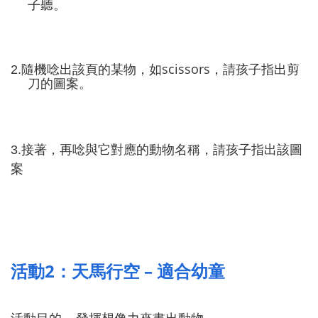
子聽。
scissors
2.
隨機唸出該頁的某物，如
，請孩子指出剪
刀的圖案。
3.
接著，再唸與它對應的動物名稱，請孩子指出該圖
案
2
–
活動
：天馬行空
適合幼童