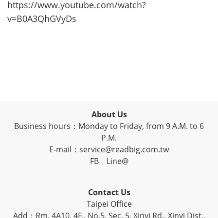
https://www.youtube.com/watch?
v=B0A3QhGVyDs
About Us
Business hours：Monday to Friday, from 9 A.M. to 6
P.M.
E-mail：service@readbig.com.tw
FB
Line@
Contact Us
Taipei Office
Add：Rm. 4A10, 4F., No.5, Sec. 5, Xinyi Rd., Xinyi Dist.,