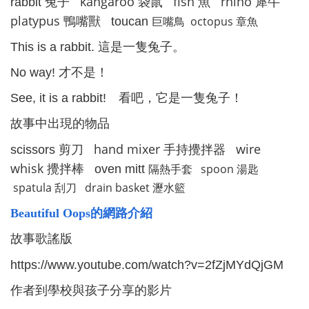
kangaroo
fish
rhino
rabbit
兔子
袋鼠
魚
犀牛
platypus
巨嘴鳥
octopus
章魚
鴨嘴獸
toucan
This is a rabbit.
這是一隻兔子。
No way!
才不是！
See, it is a rabbit!
看吧，它是一隻兔子！
故事中出現的物品
hand mixer
wire
scissors
剪刀
手持攪拌器
whisk
隔熱手套
spoon
湯匙
攪拌棒
oven mitt
spatula
刮刀
drain basket
瀝水籃
Beautiful Oops
的網路介紹
故事歌謠版
https://www.youtube.com/watch?v=2fZjMYdQjGM
作者到學校與孩子分享的影片