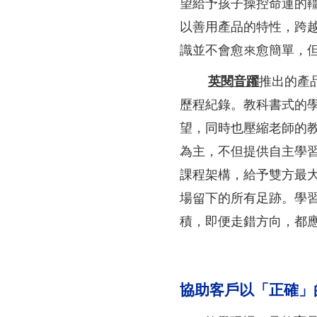
望給予孩子操控命運的
以善用產品的特性，跨
識並不會愈來愈簡單，
英閱音躍
推出的產
歷程紀錄。教科書式的
望，同時也壓縮老師的
為主，不但提供自主學
課程架構，給予雙方最
場留下的所有足跡。學
積，即便走錯方向，都
協助客戶以「正確」