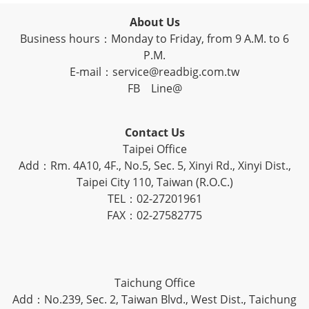
About Us
Business hours：Monday to Friday, from 9 A.M. to 6
P.M.
E-mail：service@readbig.com.tw
FB
Line@
Contact Us
Taipei Office
Add：Rm. 4A10, 4F., No.5, Sec. 5, Xinyi Rd., Xinyi Dist.,
Taipei City 110, Taiwan (R.O.C.)
TEL：02-27201961
FAX：02-27582775
Taichung Office
Add：No.239, Sec. 2, Taiwan Blvd., West Dist., Taichung