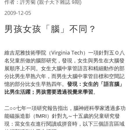
作者：
許芳菊
(親子天下雜誌 9期)
2009-12-05
男孩女孩「腦」不同？
Virginia Tech
維吉尼雅技術學院（
）一項針對五Ｏ八
名兒童所做的腦部研究，發現，女生與男生在大腦發
展順序上不同。女生大腦中掌管語言和精細動作的部
分比男生早熟六年，而男生大腦中掌管目標和空間記
憶的部分比女生早熟四年。
發現：女生的「語言腦」
比男生活躍；男孩需要透過視覺來學習
。
二
○○
七年一項研究報告指出，腦神經科學家透過多功
能磁振造影（
fMRI
）針對九～十五歲的兒童研究發
現：當女生在進行閱讀或拼音時，以下三個語言區域