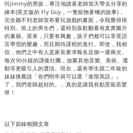
Jimmy
叫
的男孩，專注地讀著老師當天帶去分享的
(
Fly Guy
)
繪本
英文版的
，一隻寵物蒼蠅的故事
，
完全聽不到老師宣布要玩遊戲的畫面，令我覺得很
特別。班上的男生們，還特別喜歡翻看有真實圖片
的書籍。原來，只要有興趣，孩子們都可以享受語
言學習的樂趣，而且期待課程的進行。即使，我相
信，他們之中有人是家長要求報名這個一週兩次、
90
每次
分鐘的課後社團，放棄其他音樂、美術、運
動等更吸引人的選項。現在，還有學生跟二年級的
妹妹推薦說「你們明年就可以選『進階英語」』
了，我們老師超好的。」真的是讓我有點受寵若驚
呀！
以下節錄相關文章