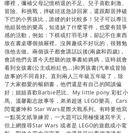
哪裡，彌補父母記憶稍退的不足。兒子喜歡刺激、
冒險、和挑戰，摔破頭送急診回家，還跟鄰居摔破
下巴的小男孩比，誰縫的針比較多！兒子可以專注
地組裝他的樂高，知道缺了什麼零件，也愛有競爭
感的活動，例如：下棋或打羽毛球，卻記不住東西
放在書桌哪個抽屜裡。沒興趣或不好玩的，很難勉
(
)
強他去做。兩個孩子都會講話以後
兩歲和四歲
，
會請他們去選今天想聽的故事書給媽媽，這時就會
(
...)
(
看到女孩書
公主或粉紅色
和男孩書
汽車或冒險
)
故事
的不同喜好。直到兩人三年級五年級了，除
了大家都愛的暢銷書，他們還是有自己的閱讀偏
Barbie
My little pony
好；姐姐喜歡
芭比、
彩虹小
LEGO
Cars
馬、溫馨勵志故事等，弟弟超迷
樂高、
Star Wars
閃電麥坤和
星際大戰系列。有時要他寫
一點英文紙筆練習，一大題可以用極慢速寫半天，
Star Wars
LEGO
但上網搜尋
或者是
的遊戲或小電