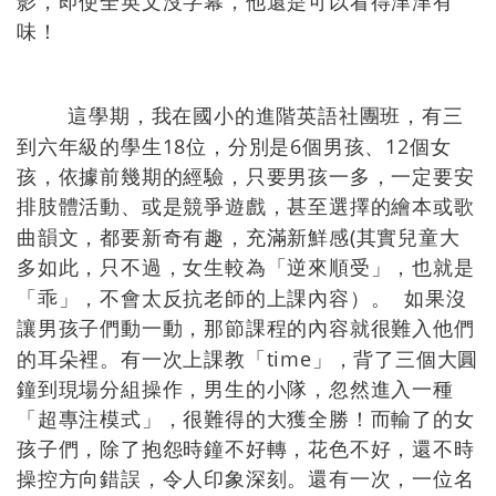
影，即使全英文沒字幕，他還是可以看得津津有
味！
這學期，我在國小的進階英語社團班，有三
18
6
12
到六年級的學生
位，分別是
個男孩、
個女
孩，依據前幾期的經驗，只要男孩一多，一定要安
排肢體活動、或是競爭遊戲，甚至選擇的繪本或歌
(
曲韻文，都要新奇有趣，充滿新鮮感
其實兒童大
多如此，只不過，女生較為「逆來順受」，也就是
「乖」，不會太反抗老師的上課內容）。
如果沒
讓男孩子們動一動，那節課程的內容就很難入他們
time
的耳朵裡。有一次上課教「
」，背了三個大圓
鐘到現場分組操作，男生的小隊，忽然進入一種
「超專注模式」，很難得的大獲全勝！而輸了的女
孩子們，除了抱怨時鐘不好轉，花色不好，還不時
操控方向錯誤，令人印象深刻。還有一次，一位名