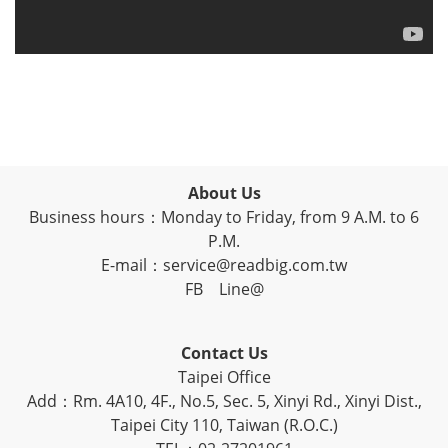
About Us
Business hours：Monday to Friday, from 9 A.M. to 6
P.M.
E-mail：service@readbig.com.tw
FB
Line@
Contact Us
Taipei Office
Add：Rm. 4A10, 4F., No.5, Sec. 5, Xinyi Rd., Xinyi Dist.,
Taipei City 110, Taiwan (R.O.C.)