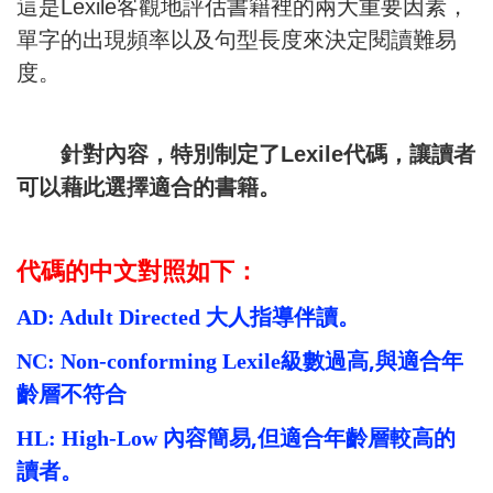
這是
Lexile
客觀地評估書籍裡的兩大重要因素，
單
字的出現頻率以及句型長度來決定閱讀難易
度。
針對內
容，
特別制定了
Lexile
代碼
，
讓讀者
可以藉此選擇適合的書籍。
代碼的中文對照如下：
AD: Adult Directed
大人指導伴讀。
,
NC: Non-conforming Lexile
級數過高
與適合年
齡層不符合
,
HL: High-Low
內容簡易
但適合年齡層較高的
讀者。