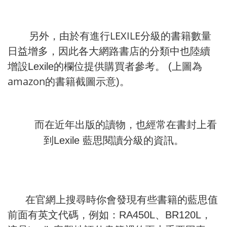
LEXILE
另外，由於有進行
分級的書籍數量
日益增多，因此各大網路書店的分類中也陸續
增設
Lexile
的欄位提供購買者參考。
(
上圖為
amazon
的書籍截圖示意)。
而在近年出版的讀物，也經常在書封上看
到
Lexile
藍思
閱讀
分級的資訊。
在官網上搜尋時你會發現有些書籍的藍思值
前面有英文代碼，例如：
RA450L
、
BR120L
，