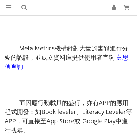
Meta Metrics
機構針對大量的書籍進行分
藍思
級的認證，並成立資料庫提供使用者查詢
值查詢
APP
而因應行動載具的盛行，亦有
的應用
Book leveler
Literacy Leveler
程式開發：如
、
等
APP
App Store
Google Play
，可直接至
或
中進
行搜
尋。