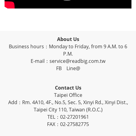
About Us
Business hours：Monday to Friday, from 9 A.M. to 6
P.M.
E-mail：service@readbig.com.tw
FB
Line@
Contact Us
Taipei Office
Add：Rm. 4A10, 4F., No.5, Sec. 5, Xinyi Rd., Xinyi Dist.,
Taipei City 110, Taiwan (R.O.C.)
TEL：02-27201961
FAX：02-27582775