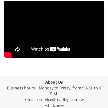
About Us
Business hours：Monday to Friday, from 9 A.M. to 6
P.M.
E-mail：service@readbig.com.tw
FB
Line@