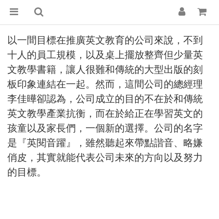
以一間目標在推廣英文教育的公司來說，不到
十人的員工規模，以及桌上擺放整齊但少量英
文教學書籍，讓人很難和
傳統的
大型出版的刻
板印象連結在一起。
然而，這間公司的總經理
李佳曄卻認為，公司成立的
目的不在於
和傳統
英文
教學產業
抗衡，
而在於給正在
學習英文的
孩童以及家長們，一個新的選擇。
公司的
名字
是『英閱音躍』，雖然聽起來帶點諧音、
略嫌
俏皮，其實就能代表公司未來的方向
以及努力
的目標。