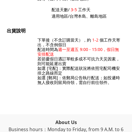
配送天數/
3-5
工作天
適用地區/台灣本島、離島地區
出貨說明
下單後（不含訂購當天），約
1-2
個工作天寄
出，不含例假日
配送時間為
週一至週五 9:00 - 15:00，假日無
安排配送
若節慶假日遇訂單較多或不可抗力天災因素，
則可能延遲出貨
如選 [宅配]：實際配送狀況將依照宅配司機安
排之路線而定
如選 [郵局]：依郵局公告執行配送
；如投遞時
無人接收則留局待領，需自行前往領件。
About Us
Business hours：Monday to Friday, from 9 A.M. to 6