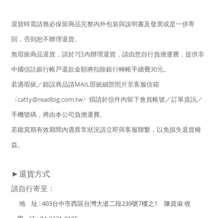
退貨時需請務必保留商品完整內外包裝與說明書及發票或是一併寄
回，否則恕不辦理退貨。
無瑕疵商品退貨，請於7日內辦理退貨，請由您自行負擔運費，提供非
中國信託銀行帳戶退款金額將扣除銀行轉帳手續費30元。
若遇瑕疵／錯誤商品請MAIL瑕疵細部照片至客服信箱
〈catty@readbig.com.tw〉煩請於信件內留下會員帳號／訂單資訊／
手機號碼，將由本公司負擔運費。
若鑑賞期有效期間內遇異常狀況請立即與客服聯繫，以免損失退貨權
益。
►退貨方式
請自行寄至：
地 址 : 403台中市西區台灣大道二段239號7樓之1 陳資淑 收