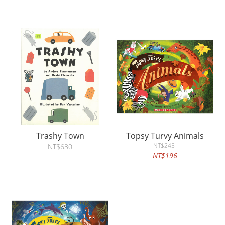
Trashy Town
Topsy Turvy Animals
NT$245
NT$630
NT$196