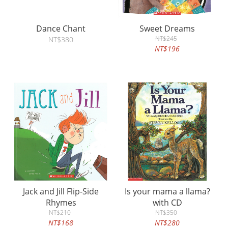
Dance Chant
Sweet Dreams
NT$245
NT$380
NT$196
Jack and Jill Flip-Side
Is your mama a llama?
Rhymes
with CD
NT$210
NT$350
NT$168
NT$280