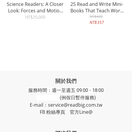
Science Readers: A Closer
25 Read and Write Mini-
Look: Forces and Motion
Books That Teach Word
Kit (預購商品)
Families
NT$420
NT$25,000
NT$357
關於我們
服務時間：週一至週五 09:00 - 18:00
(例假日暫停服務)
E-mail：service@readbig.com.tw
FB 粉絲專頁
官方Line@