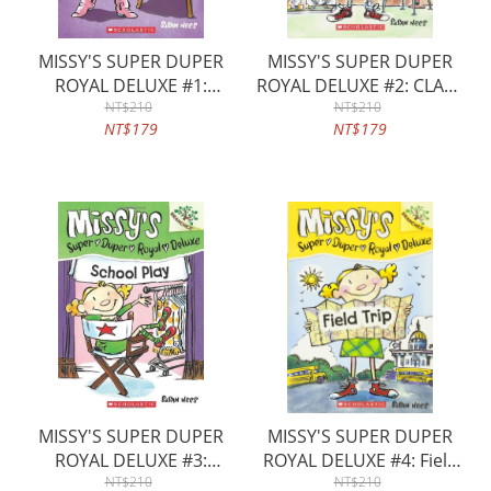
MISSY'S SUPER DUPER
MISSY'S SUPER DUPER
ROYAL DELUXE #1:
ROYAL DELUXE #2: CLASS
PICTURE DAY
NT$210
NT$210
PETS
NT$179
NT$179
MISSY'S SUPER DUPER
MISSY'S SUPER DUPER
ROYAL DELUXE #3:
ROYAL DELUXE #4: Field
SCHOOL PLAY
NT$210
NT$210
Trip