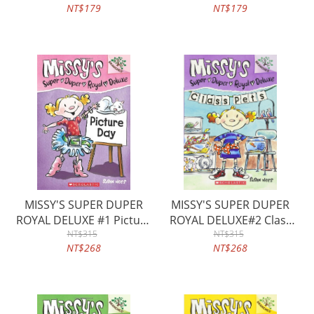
NT$179
NT$179
MISSY'S SUPER DUPER
MISSY'S SUPER DUPER
ROYAL DELUXE #1 Picture
ROYAL DELUXE#2 Class
Day with CD
NT$315
Pets with CD
NT$315
NT$268
NT$268