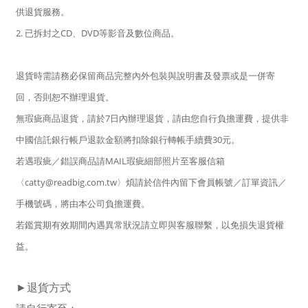
供退貨服務。
2. 已拆封之CD、DVD等影音及數位商品。
退貨時需請務必保留商品完整內外包裝與說明書及發票或是一併寄
回，否則恕不辦理退貨。
無瑕疵商品退貨，請於7日內辦理退貨，請由您自行負擔運費，提供非
中國信託銀行帳戶退款金額將扣除銀行轉帳手續費30元。
若遇瑕疵／錯誤商品請MAIL瑕疵細部照片至客服信箱
〈catty@readbig.com.tw〉煩請於信件內留下會員帳號／訂單資訊／
手機號碼，將由本公司負擔運費。
若鑑賞期有效期間內遇異常狀況請立即與客服聯繫，以免損失退貨權
益。
►退貨方式