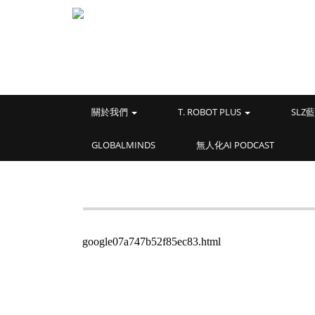
關於我們
T. ROBOT PLUS
SL
GLOBALMINDS
無人化AI PODCAST
google07a747b52f85ec83.html