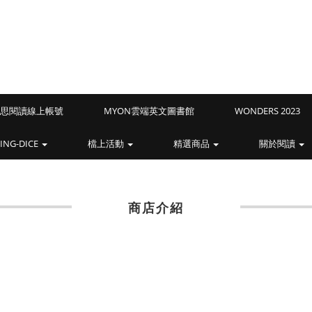
Z藍思閱讀線上帳號
MYON雲端英文圖書館
WONDERS 2023
ING-DICE
檔上活動
精選商品
關於閱讀
商店介紹